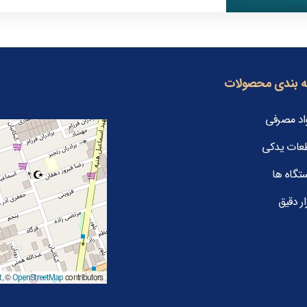
 بندی محصولات
اد مصرفی
عات یدکی
تگاه ها
ار دقیق
, ©
contributors
t
OpenStreetMap