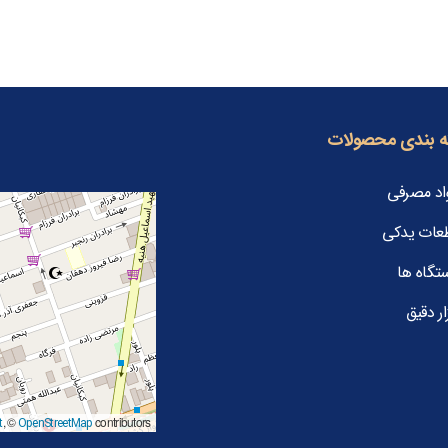
 بندی محصولات
اد مصرفی
عات یدکی
تگاه ها
ار دقیق
, ©
contributors
t
OpenStreetMap