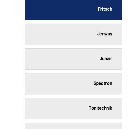
Fritsch
Jenway
Junair
Spectron
Tonitechnik