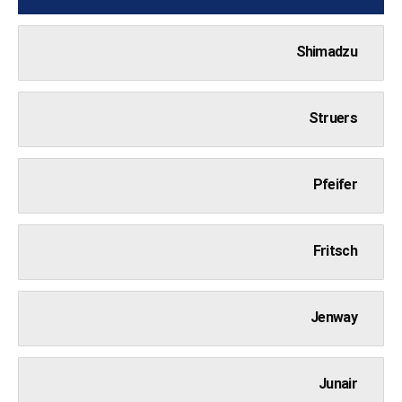
Shimadzu
Struers
Pfeifer
Fritsch
Jenway
Junair