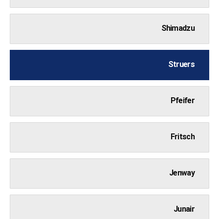
Shimadzu
Struers
Pfeifer
Fritsch
Jenway
Junair